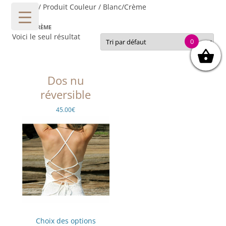
Accueil
/ Produit Couleur / Blanc/Crème
BLANC/CRÈME
Voici le seul résultat
0
Dos nu
réversible
45.00
€
Ce
produit
Choix des options