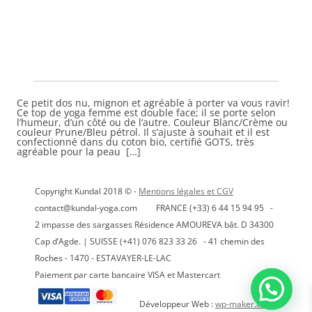
a
plusieurs
variations.
Les
options
peuvent
être
choisies
sur
la
page
Ce petit dos nu, mignon et agréable à porter va vous ravir!
du
Ce top de yoga femme est double face; il se porte selon
produit
l’humeur, d’un côté ou de l’autre. Couleur Blanc/Crème ou
couleur Prune/Bleu pétrol. Il s’ajuste à souhait et il est
confectionné dans du coton bio, certifié GOTS, très
agréable pour la peau […]
Copyright Kundal 2018 © -
Mentions légales et CGV
contact@kundal-yoga.com FRANCE (+33) 6 44 15 94 95 -
2 impasse des sargasses Résidence AMOUREVA bât. D 34300
Cap d’Agde. | SUISSE (+41) 076 823 33 26 - 41 chemin des
Roches - 1470 - ESTAVAYER-LE-LAC
Paiement par carte bancaire VISA et Mastercart
Développeur Web :
wp-maker.com