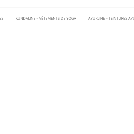
Aller
au
contenu
ES
KUNDALINE – VÊTEMENTS DE YOGA
AYURLINE – TEINTURES A
PANTALONS
HOMME
TOPS
FEMME
TURBAN MAGIQUE
ACCESSOIRES