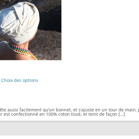
Ce
produit
Choix des options
a
plusieurs
variations.
Les
options
peuvent
ête aussi facilement qu’un bonnet, et s’ajuste en un tour de main, 
être
r est confectionné en 100% coton tissé, et teint de façon […]
choisies
sur
la
page
du
produit