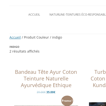
ACCUEIL
NATURLINE-TEINTURES ÉCO-RESPONSABL
Accueil
/ Produit Couleur / indigo
INDIGO
2 résultats affichés
Bandeau Tête Ayur Coton
Turb
Teinture Naturelle
Coton 
Ayurvédique Ethique
Kunda
Le
Le
39.00
€
35.00
€
prix
prix
initial
actuel
était :
est :
Promo !
39.00€.
35.00€.