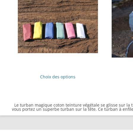
Ce
produit
Choix des options
a
plusieurs
variations.
Les
options
peuvent
Le turban magique coton teinture végétale se glisse sur la t
être
vous portez un superbe turban sur la tête. Ce turban à enfile
choisies
sur
la
page
du
produit