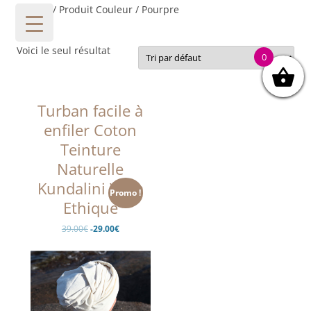
Accueil
/ Produit Couleur / Pourpre
POURPRE
Voici le seul résultat
0
Turban facile à
enfiler Coton
Teinture
Naturelle
Kundalini Yoga
Promo !
Ethique
Le
Le
39.00
€
-29.00
€
prix
prix
initial
actuel
était :
est :
39.00€.
-29.00€.