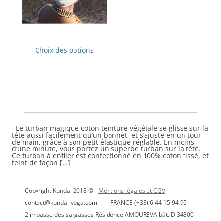
Ce
produit
Choix des options
a
plusieurs
variations.
Les
options
peuvent
être
choisies
sur
la
page
Le turban magique coton teinture végétale se glisse sur la
du
tête aussi facilement qu’un bonnet, et s’ajuste en un tour
produit
de main, grâce à son petit élastique réglable. En moins
d’une minute, vous portez un superbe turban sur la tête.
Ce turban à enfiler est confectionné en 100% coton tissé, et
teint de façon […]
Copyright Kundal 2018 © -
Mentions légales et CGV
contact@kundal-yoga.com FRANCE (+33) 6 44 15 94 95 -
2 impasse des sargasses Résidence AMOUREVA bât. D 34300