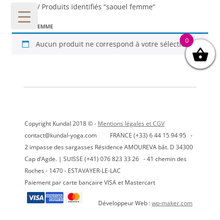
Accueil
/ Produits identifiés “saouel femme”
SAOUEL FEMME
0
Aucun produit ne correspond à votre sélection.
Copyright Kundal 2018 © -
Mentions légales et CGV
contact@kundal-yoga.com FRANCE (+33) 6 44 15 94 95 -
2 impasse des sargasses Résidence AMOUREVA bât. D 34300
Cap d’Agde. | SUISSE (+41) 076 823 33 26 - 41 chemin des
Roches - 1470 - ESTAVAYER-LE-LAC
Paiement par carte bancaire VISA et Mastercart
Développeur Web :
wp-maker.com