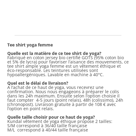
a
plusieurs
variations.
Les
options
peuvent
être
choisies
sur
la
page
Tee shirt yoga femme
du
produit
Quelle est la matière de ce tee shirt de yoga?
Fabriqué en coton jersey bio certifié GOTS (95% coton bio
et 5% de lycra) pour favoriser l’aisance des mouvements, ce
tee shirt ample yoga femme est un vêtement éthique et
éco-responsable. Les teintures utilisées sont
hypoallergéniques. Lavable en machine à 40°C.
Quel est le délai de livraison?
A l’achat de ce haut de yoga, vous recevrez une
confirmation. Nous nous engageons à préparer le colis
dans les 24h maximum. Ensuite selon l’option choisie il
faut compter 4-5 jours (point relais), 48h (colissimo), 24h
(chronopost). Livraison gratuite à partir de 108 € avec
l’option en point relais.
Quelle taille choisir pour ce haut de yoga?
Kundal vêtement de yoga éthique propose 2 tailles:
S/M correspond à 36/40 taille française
M/L correspond à 40/44 taille française