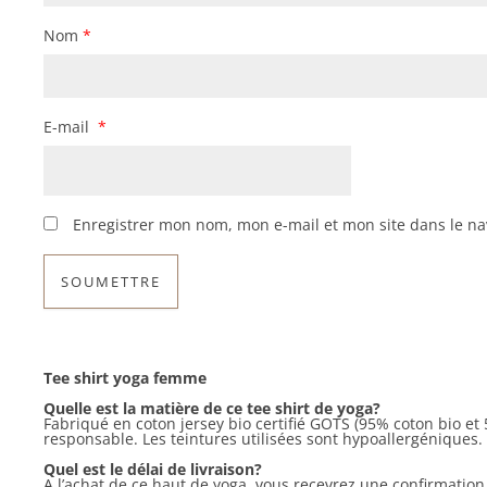
Nom
*
E-mail
*
Enregistrer mon nom, mon e-mail et mon site dans le n
Tee shirt yoga femme
Quelle est la matière de ce tee shirt de yoga?
Fabriqué en coton jersey bio certifié GOTS (95% coton bio e
responsable. Les teintures utilisées sont hypoallergéniques
Quel est le délai de livraison?
A l’achat de ce haut de yoga, vous recevrez une confirmation