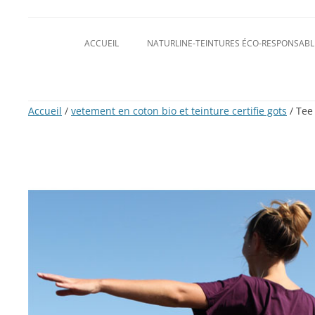
ACCUEIL
NATURLINE-TEINTURES ÉCO-RESPONSABL
Accueil
/
vetement en coton bio et teinture certifie gots
/ Tee