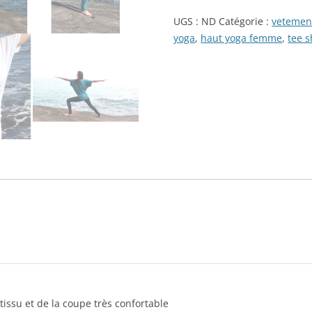
Shirt
UGS :
ND
Catégorie :
vetement
Yoga
yoga
,
haut yoga femme
,
tee s
Femme
tissu et de la coupe très confortable