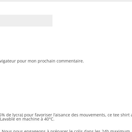
avigateur pour mon prochain commentaire.
t 5% de lycra) pour favoriser l’aisance des mouvements, ce tee shi
. Lavable en machine à 40°C.
. Nous nous engageons à préparer le colis dans les 24h maximum. En