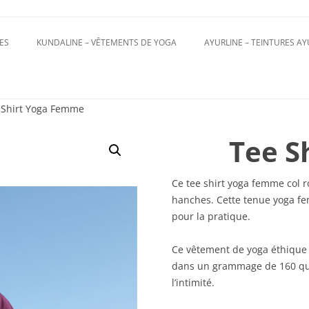
Aller
au
contenu
ES
KUNDALINE – VÊTEMENTS DE YOGA
AYURLINE – TEINTURES A
PANTALONS
HOMME
TOPS
FEMME
 Shirt Yoga Femme
TURBAN MAGIQUE
ACCESSOIRES
Tee S
Ce tee shirt yoga femme col r
hanches. Cette tenue yoga f
pour la pratique.
Ce vêtement de yoga éthique 
dans un grammage de 160 qui 
l’intimité.