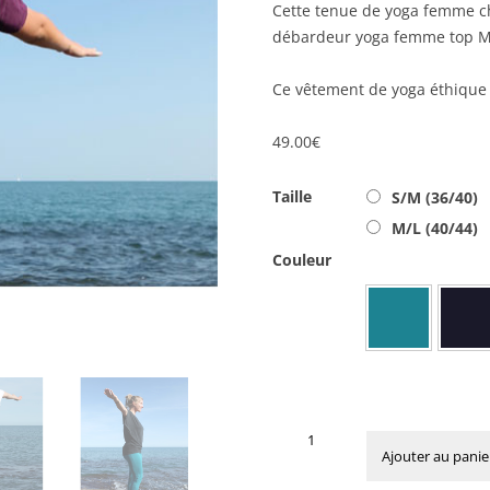
Cette tenue de yoga femme chi
débardeur yoga femme top Mo
Ce vêtement de yoga éthique 
49.00
€
Taille
S/M (36/40)
M/L (40/44)
Couleur
quantité
de
Ajouter au panie
Tee