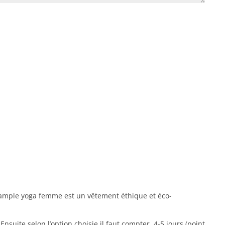
rt ample yoga femme est un vêtement éthique et éco-
suite selon l’option choisie il faut compter 4-5 jours (point