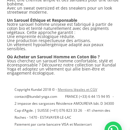
bohème.
Avec un sweat oversized et des sneakers pour un look
streetwear moderne.
Un Sarouel Éthique et Responsable
Notre sarouel homme unisexe est fabriqué à partir de
coton bio et teinté naturellement avec des pigments
végétaux. Cette approche garantit :
Une empreinte écologique réduite.
Une production respectueuse des artisans.
Un vêtement hypoallergénique adapté aux peaux
sensibles.
Où Acheter un Sarouel Homme en Coton Bio ?
Vous cherchez un sarouel homme confortable, stylé et
écoresponsable ? Découvrez notre collection sur Kundal
Yoga et adoptez un vêtement qui allie bien-être et
engagement écologique.
Copyright Kundal 2018 © -
Mentions légales et CGV
contact@kundal-yoga.com FRANCE (+33) 6 44 15 94 95 -
2 impasse des sargasses Résidence AMOUREVA bât. D 34300
Cap d’Agde. | SUISSE (+41) 076 823 33 26 - 41 chemin des
Roches - 1470 - ESTAVAYER-LE-LAC
Paiement par carte bancaire VISA et Mastercart