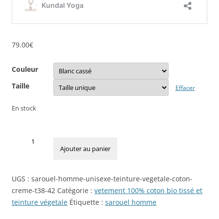
79.00
€
Couleur
Taille
Effacer
En stock
quantité
de
Ajouter au panier
Sarouel
Homme
UGS :
sarouel-homme-unisexe-teinture-vegetale-coton-
Coton
creme-t38-42
Catégorie :
vetement 100% coton bio tissé et
Teinture
teinture végetale
Étiquette :
sarouel homme
Naturelle
Ethique