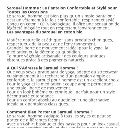
Sarouel Homme : Le Pantalon Confortable et Stylé pour
Toutes les Occasions
Le sarouel homme est bien plus qu’un simple pantalon :
c’est un vêtement à la fois confortable, respirant et stylé.
Conçu en coton 100 % biologique, il offre une sensation de
légèreté inégalée tout en respectant l’environnement.
Les avantages du sarouel en coton bio
Matière naturelle et éthique : sans produits chimiques,
respectueux de la peau et de l’environnement.
Grande liberté de mouvement : idéal pour le yoga, la
méditation ou la détente au quotidien.
Teinture végétale artisanale : des couleurs uniques
obtenues grâce à des pigments naturels.
À Qui S’Adresse le Sarouel Homme ?
Que vous soyez pratiquant de yoga, adepte du streetwear
ou simplement à la recherche d’un pantalon ample et
confortable, le sarouel pour homme est un excellent choix.
Pour le yoga et la méditation : coupe ample permettant
une totale liberté de mouvement.
Pour un look bohème ou ethnique : parfait pour un style
décontracté et tendance.
Pour un confort absolu au quotidien : une alternative
idéale aux pantalons classiques.
Comment Bien Porter un Sarouel Homme ?
Le sarouel homme s’adapte à tous les styles et peut se
porter de différentes façons :
Avec un t-shirt basique et des baskets pour un look casual.
Avec une chemise ample et des sandales pour une tenue