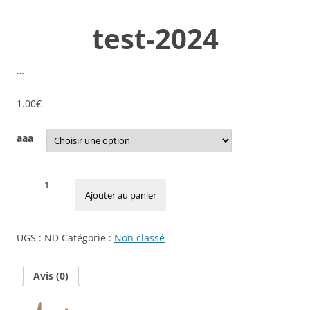
test-2024
…
1.00
€
aaa
quantité
de
Ajouter au panier
test-
2024
UGS :
ND
Catégorie :
Non classé
Avis (0)