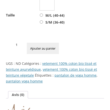
Taille
M/L (40-44)
S/M (36-40)
quantité
de
Ajouter au panier
Pantalon
Yoga
UGS :
ND
Catégories :
vetement 100% coton bio tissé et
Homme
teinture ayurvédique
,
vetement 100% coton bio tissé et
Coton
teinture végetale
Étiquettes :
pantalon de yoga homme
,
Teinture
pantalon yoga homme
Naturelle
Ethique
Avis (0)