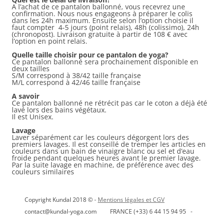
A l’achat de ce pantalon ballonné, vous recevrez une
confirmation. Nous nous engageons à préparer le colis
dans les 24h maximum. Ensuite selon l’option choisie il
faut compter 4-5 jours (point relais), 48h (colissimo), 24h
(chronopost). Livraison gratuite à partir de 108 € avec
l’option en point relais.
Quelle taille choisir pour ce pantalon de yoga?
Ce pantalon ballonné sera prochainement disponible en
deux tailles
S/M correspond à 38/42 taille française
M/L correspond à 42/46 taille française
A savoir
Ce pantalon ballonné ne rétrécit pas car le coton a déjà été
lavé lors des bains végétaux.
Il est Unisex.
Lavage
Laver séparément car les couleurs dégorgent lors des
premiers lavages. Il est conseillé de tremper les articles en
couleurs dans un bain de vinaigre blanc ou sel et d’eau
froide pendant quelques heures avant le premier lavage.
Par la suite lavage en machine, de préférence avec des
couleurs similaires
Copyright Kundal 2018 © -
Mentions légales et CGV
contact@kundal-yoga.com FRANCE (+33) 6 44 15 94 95 -