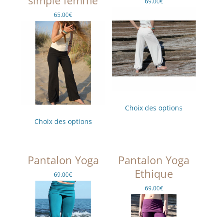
69.00
€
la
page
65.00
€
du
produit
Ce
produit
Choix des options
Ce
a
produit
plusieurs
Choix des options
a
variations.
plusieurs
Les
variations.
options
Les
peuvent
options
être
Pantalon Yoga
Pantalon Yoga
peuvent
choisies
être
sur
Ethique
69.00
€
choisies
la
sur
page
69.00
€
la
du
page
produit
du
produit