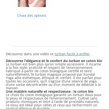
Ce
produit
Choix des options
a
plusieurs
variations.
Les
options
peuvent
être
choisies
sur
la
page
Découvrez dans une vidéo ce
turban facile à enfiler
.
du
produit
Découvrez l’élégance et le confort du turban en coton bio
Le turban est bien plus qu’un simple accessoire. Il incarne
à la fois style, praticité et respect de l’environnement.
Fabriqué à partir de coton biologique certifié et teint
naturellement, le turban magique proposé par Kundal
Yoga allie esthétique, éthique et confort. Il est parfait pour
toutes les occasions, qu’il s’agisse d’une séance de yoga,
d’une sortie décontractée ou d’un moment de détente à la
maison.
Une matière naturelle et respectueuse : le coton bio
Le choix du coton biologique garantit un turban doux pour
la peau et respectueux de l’environnement. Cultivé sans
produits chimiques et teint à l’aide de procédés naturels,
ce tissu est idéal pour celles et ceux qui recherchent un
produit éthique et durable.