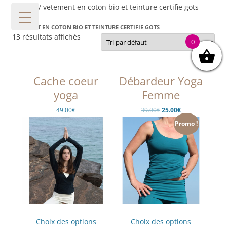
Accueil
/ vetement en coton bio et teinture certifie gots
VETEMENT EN COTON BIO ET TEINTURE CERTIFIE GOTS
13 résultats affichés
0
Cache coeur
Débardeur Yoga
yoga
Femme
Le
Le
49.00
€
39.00
€
25.00
€
prix
prix
initial
actuel
Promo !
était :
est :
39.00€.
25.00€.
Ce
Ce
produit
produit
Choix des options
Choix des options