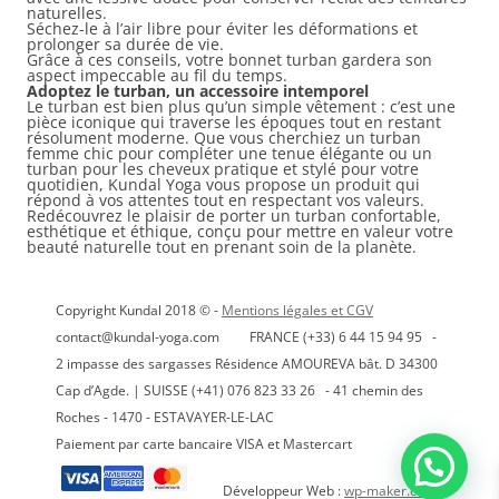
naturelles.
Séchez-le à l’air libre pour éviter les déformations et
prolonger sa durée de vie.
Grâce à ces conseils, votre bonnet turban gardera son
aspect impeccable au fil du temps.
Adoptez le turban, un accessoire intemporel
Le turban est bien plus qu’un simple vêtement : c’est une
pièce iconique qui traverse les époques tout en restant
résolument moderne. Que vous cherchiez un turban
femme chic pour compléter une tenue élégante ou un
turban pour les cheveux pratique et stylé pour votre
quotidien, Kundal Yoga vous propose un produit qui
répond à vos attentes tout en respectant vos valeurs.
Redécouvrez le plaisir de porter un turban confortable,
esthétique et éthique, conçu pour mettre en valeur votre
beauté naturelle tout en prenant soin de la planète.
Copyright Kundal 2018 © -
Mentions légales et CGV
contact@kundal-yoga.com FRANCE (+33) 6 44 15 94 95 -
2 impasse des sargasses Résidence AMOUREVA bât. D 34300
Cap d’Agde. | SUISSE (+41) 076 823 33 26 - 41 chemin des
Roches - 1470 - ESTAVAYER-LE-LAC
Paiement par carte bancaire VISA et Mastercart
Développeur Web :
wp-maker.com