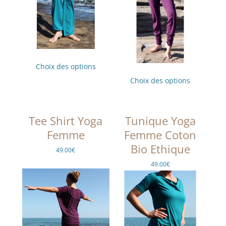
Ce
produit
Choix des options
a
Ce
plusieurs
produit
Choix des options
variations.
a
Les
plusieurs
options
variations.
peuvent
Les
être
options
Tee Shirt Yoga
Tunique Yoga
choisies
peuvent
sur
être
Femme
Femme Coton
la
choisies
page
sur
Bio Ethique
49.00
€
du
la
produit
page
49.00
€
du
produit