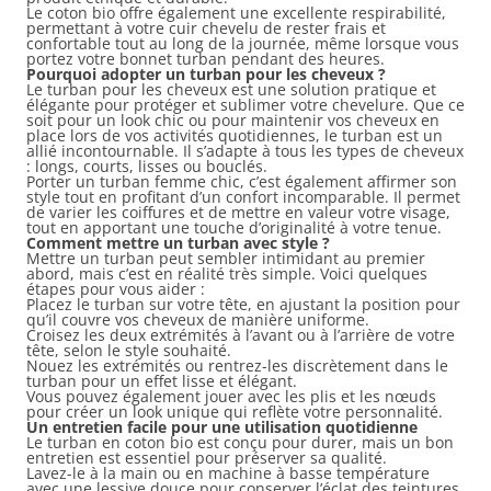
Le coton bio offre également une excellente respirabilité,
permettant à votre cuir chevelu de rester frais et
confortable tout au long de la journée, même lorsque vous
portez votre bonnet turban pendant des heures.
Pourquoi adopter un turban pour les cheveux ?
Le turban pour les cheveux est une solution pratique et
élégante pour protéger et sublimer votre chevelure. Que ce
soit pour un look chic ou pour maintenir vos cheveux en
place lors de vos activités quotidiennes, le turban est un
allié incontournable. Il s’adapte à tous les types de cheveux
: longs, courts, lisses ou bouclés.
Porter un turban femme chic, c’est également affirmer son
style tout en profitant d’un confort incomparable. Il permet
de varier les coiffures et de mettre en valeur votre visage,
tout en apportant une touche d’originalité à votre tenue.
Comment mettre un turban avec style ?
Mettre un turban peut sembler intimidant au premier
abord, mais c’est en réalité très simple. Voici quelques
étapes pour vous aider :
Placez le turban sur votre tête, en ajustant la position pour
qu’il couvre vos cheveux de manière uniforme.
Croisez les deux extrémités à l’avant ou à l’arrière de votre
tête, selon le style souhaité.
Nouez les extrémités ou rentrez-les discrètement dans le
turban pour un effet lisse et élégant.
Vous pouvez également jouer avec les plis et les nœuds
pour créer un look unique qui reflète votre personnalité.
Un entretien facile pour une utilisation quotidienne
Le turban en coton bio est conçu pour durer, mais un bon
entretien est essentiel pour préserver sa qualité.
Lavez-le à la main ou en machine à basse température
avec une lessive douce pour conserver l’éclat des teintures