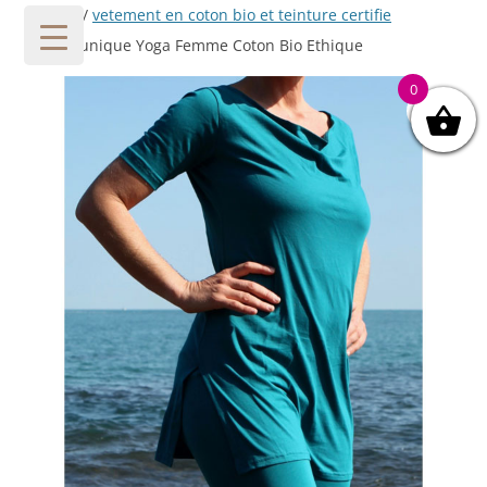
Accueil
/
vetement en coton bio et teinture certifie
gots
/ Tunique Yoga Femme Coton Bio Ethique
0