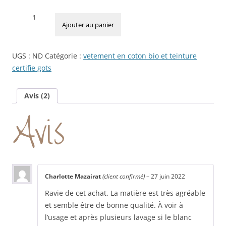
quantité
de
Ajouter au panier
Tunique
Yoga
UGS :
ND
Catégorie :
vetement en coton bio et teinture
Femme
certifie gots
Coton
Bio
Ethique
Avis (2)
Avis
Charlotte Mazairat
(client confirmé)
–
27 juin 2022
Ravie de cet achat. La matière est très agréable
et semble être de bonne qualité. À voir à
l’usage et après plusieurs lavage si le blanc