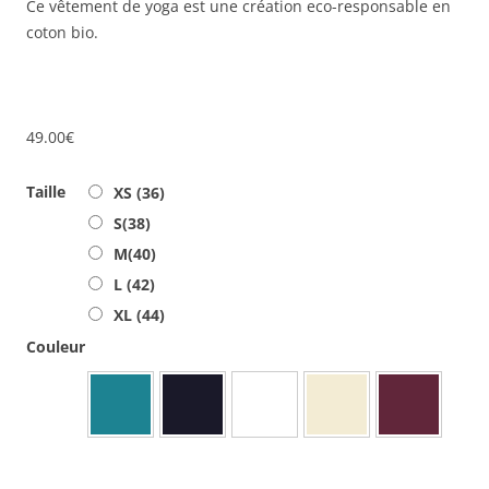
Ce vêtement de yoga est une création eco-responsable en
coton bio.
49.00
€
Taille
XS (36)
S(38)
M(40)
L (42)
XL (44)
Couleur